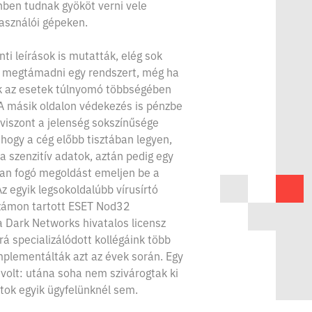
ben tudnak gyököt verni vele
használói gépeken.
ti leírások is mutatták, elég sok
et megtámadni egy rendszert, még ha
ok az esetek túlnyomó többségében
 A másik oldalon védekezés is pénzbe
 viszont a jelenség sokszínűsége
 hogy a cég előbb tisztában legyen,
 szenzitív adatok, aztán pedig egy
san fogó megoldást emeljen be a
z egyik legsokoldalúbb vírusírtó
zámon tartott ESET Nod32
 Dark Networks hivatalos licensz
 rá specializálódott kollégáink több
mplementálták azt az évek során. Egy
volt: utána soha nem szivárogtak ki
tok egyik ügyfelünknél sem.