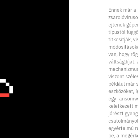
Ennek már a n
zsarolóvírus
ejtenek gépen
típustól függ
titkosítják, v
módosításokat
van, hogy rög
váltságdíjat, 
mechanizmus 
viszont szél
például már s
eszközöket, í
egy ransomwa
keletkezett 
jórészt gyen
csatolmányok
egyértelmű r
be, a megérk