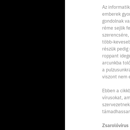
Az informatik
emberek gyom
gondolnak va
réme sejlik fe
szerencsére, 
több-keveseb
részük pedig
roppant idege
arcunkba tol
a pulzusunkr
viszont nem 
Ebben a cikk
vírusokat, am
szervezetnek
támadhassana
Zsarolóvírus