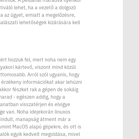
iváló lehet, ha a vezető a dolgozó
ja az ügyet, emiatt a megelőzésre,
alászati lehetőségek kizárására kell
zért hozzuk fel, mert noha nem egy
gyakori kártevő, viszont mind közül
attomosabb. Arról szól ugyanis, hogy
 érzékeny információkat akar lehúzni
akkor fészket rak a gépen de sokáig
marad - egészen addig, hogy a
lanatban visszatérjen és elvigye
ge van. Noha idejekorán linuxos
 indult, manapság átment már a
mint MacOS alapú gépekre, és ott is
alók egyik kedvelt megoldása, mivel