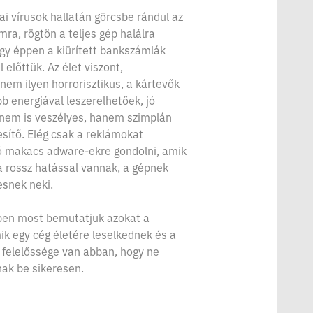
ai vírusok hallatán görcsbe rándul az
ra, rögtön a teljes gép halálra
gy éppen a kiürített bankszámlák
l előttük. Az élet viszont,
nem ilyen horrorisztikus, a kártevők
b energiával leszerelhetőek, jó
 nem is veszélyes, hanem szimplán
sítő. Elég csak a reklámokat
ó makacs adware-ekre gondolni, amik
a rossz hatással vannak, a gépnek
esnek neki.
ben most bemutatjuk azokat a
ik egy cég életére leselkednek és a
 felelőssége van abban, hogy ne
k be sikeresen.