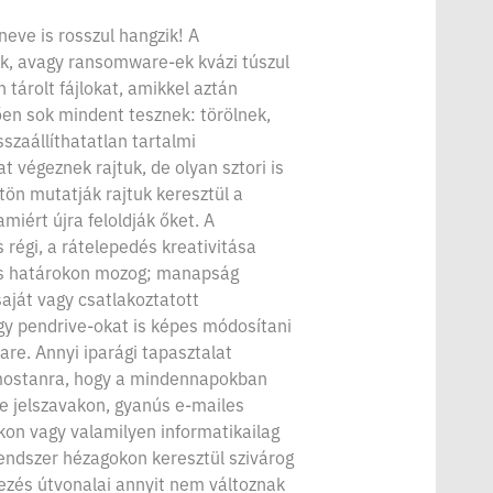
eve is rosszul hangzik! A
ok, avagy ransomware-ek kvázi túszul
 tárolt fájlokat, amikkel aztán
ően sok mindent tesznek: törölnek,
isszaállíthatatlan tartalmi
 végeznek rajtuk, de olyan sztori is
tön mutatják rajtuk keresztül a
amiért újra feloldják őket. A
régi, a rátelepedés kreativitása
es határokon mozog; manapság
aját vagy csatlakoztatott
gy pendrive-okat is képes módosítani
re. Annyi iparági tapasztalat
mostanra, hogy a mindennapokban
ge jelszavakon, gyanús e-mailes
on vagy valamilyen informatikailag
endszer hézagokon keresztül szivárog
ezés útvonalai annyit nem változnak