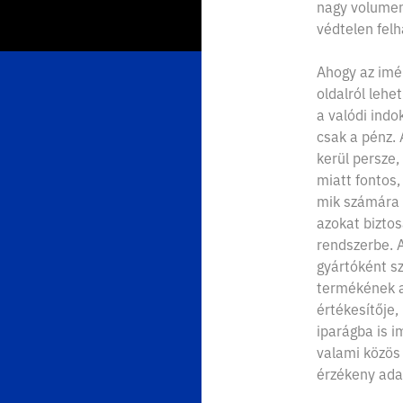
nagy volumen
védtelen fel
Ahogy az imén
oldalról leh
a valódi ind
csak a pénz.
kerül persze,
miatt fontos,
mik számára a
azokat bizto
rendszerbe. A
gyártóként s
termékének a
értékesítője,
iparágba is i
valami közös 
érzékeny ada