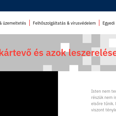
 & üzemeltetés
Felhőszolgáltatás & vírusvédelem
Egyedi 
kártevő és azok leszerelés
Isten nem ter
részük nem i
elsőre tűnik
viszont tényle