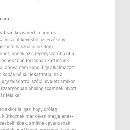
.
scam
zat szó közismert, a pontos
 viszont kevésbé az. Érzékeny
szni felhasználói bizalom
lehet, ennek az a legegyszerűbb útja
elesnek tűnő forrásban kattintunk
ra, ahova nem kéne. Egy alkalmazott
lkodás nélkül lekattintja, ha a
 egy feladatról szóló levelet: amikor
zakzsargonban phising scamnek hívott
ár félsiker
z akkor is igaz, hogy utólag
a kiütköznek már olyan megjelenés-
zásbeli hibák, amiknek gyanúsnak
 lenniük. A példánál maradva ilyenkor