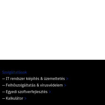
Szolgáltatások
>
— IT rendszer kiépítés & üzemeltetés
>
— Felhőszolgáltatás & vírusvédelem
>
— Egyedi szoftverfejlesztés
>
— Kalkulátor