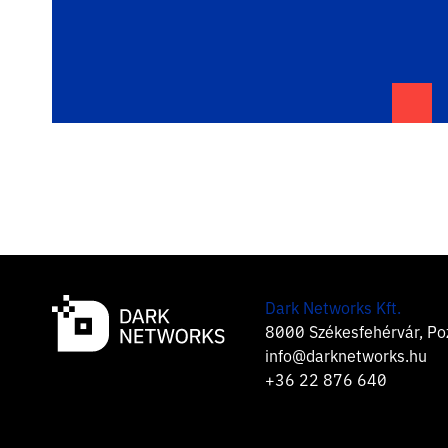
Dark Networks Kft.
8000 Székesfehérvár, Poz
info@darknetworks.hu
+36 22 876 640