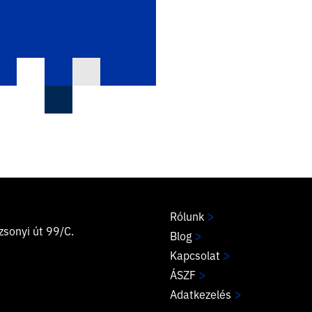
>
Rólunk
sonyi út 99/C.
>
Blog
>
Kapcsolat
>
ÁSZF
>
Adatkezelés