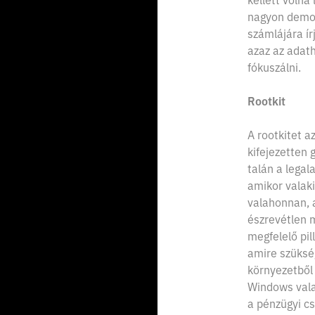
nagyon demot
számlájára ír
azaz az adath
fókuszálni.
Rootkit
A rootkitet a
kifejezetten 
talán a legal
amikor valaki
valahonnan, 
észrevétlen 
megfelelő pil
amire szüksé
környezetből
Windows vala
a pénzügyi cs