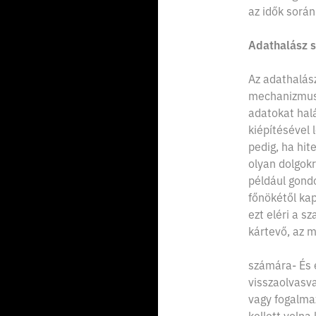
az idők során
Adathalász 
Az adathalás
mechanizmusa
adatokat halá
kiépítésével 
pedig, ha hit
olyan dolgok
például gondo
főnökétől kap
ezt eléri a s
kártevő, az m
számára- És e
visszaolvasv
vagy fogalma
kellett volna