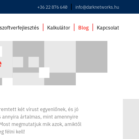
+36 22 876 640
info@darknetworks.hu
szoftverfejlesztés
Kalkulátor
Blog
Kapcsolat
e
emtett két vírust egyenlőnek, és jó
s annyira ártalmas, mint amennyire
. Most megmutatjuk mik azok, amiktől
g félni kell!