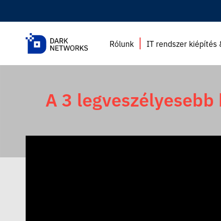
Rólunk
IT rendszer kiépítés
A 3 legveszélyesebb 